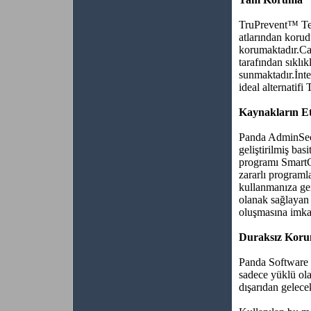
TruPrevent™ Tekn
atlarından korud
korumaktadır.Cas
tarafından sıklık
sunmaktadır.İnter
ideal alternatif
Kaynakların Et
Panda AdminSecu
geliştirilmiş bas
programı SmartCl
zararlı programla
kullanmanıza ge
olanak sağlayan 
oluşmasına imka
Duraksız Kor
Panda Software 
sadece yüklü ola
dışarıdan gelecek