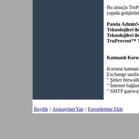
Bu amaçla TruPr
yapıda geliştiril
Panda AdminS
Teknolojileri i
Teknolojileri i
TruPrevent™ Te
Katmanlı Korum
Koruma katmanla
Exchange tarafı
" Şirket firewal
" İnternet bağla
" SMTP gatewayl
Bayilik
|
Anasayfam Yap
|
Favorilerime Ekle