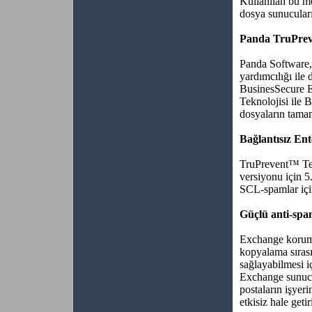
Kullanılan bu m
dosya sunucuları
Panda TruPreve
Panda Software, 
yardımcılığı ile
BusinesSecure 
Teknolojisi ile 
dosyaların tama
Bağlantısız En
TruPrevent™ Tek
versiyonu için 
SCL-spamlar için
Güçlü anti-sp
Exchange koruma
kopyalama sıras
sağlayabilmesi i
Exchange sunucul
postaların işyer
etkisiz hale getir