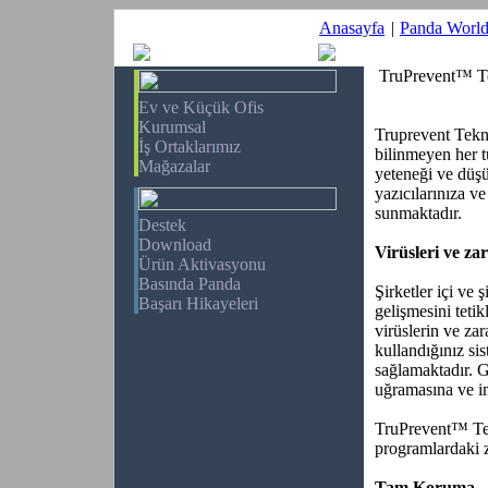
Anasayfa
|
Panda Worl
TruPrevent™ Te
Ev ve Küçük Ofis
Kurumsal
Truprevent Tekn
İş Ortaklarımız
bilinmeyen her 
Mağazalar
yeteneği ve düşü
yazıcılarınıza 
sunmaktadır.
Destek
Download
Virüsleri ve za
Ürün Aktivasyonu
Basında Panda
Şirketler içi ve 
Başarı Hikayeleri
gelişmesini tetik
virüslerin ve za
kullandığınız si
sağlamaktadır. G
uğramasına ve i
TruPrevent™ Tekn
programlardaki z
Tam Koruma