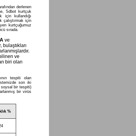
rafından derlenen
ine, Sdbot kurtçuk
k için kullandığı
k çalıştırmak için
uayen kurtçuğumuz
üncü sırada.
.A
ve
, bulaştıkları
rlanmışlardır.
ilinen ve
an biri olan
ının tespiti olan
istemizde son iki
ysal bir tespiti)
rlanmış bir virüs
klık %
24