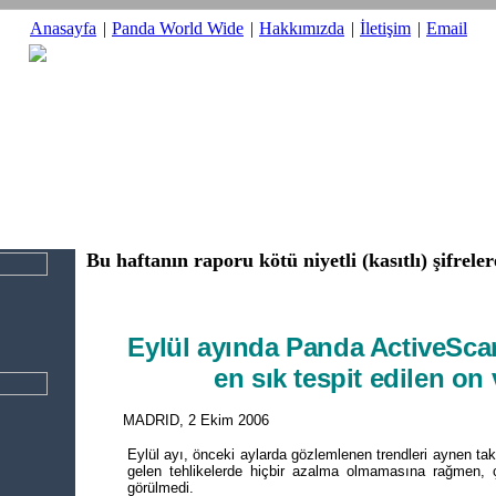
Anasayfa
|
Panda World Wide
|
Hakkımızda
|
İletişim
|
Email
Bu haftanın raporu kötü niyetli (kasıtlı) şifrele
Eylül ayında Panda ActiveSca
en sık tespit edilen on 
MADRID, 2 Ekim 2006
Eylül ayı, önceki aylarda gözlemlenen trendleri aynen taki
gelen tehlikelerde hiçbir azalma olmamasına rağmen, ç
görülmedi.