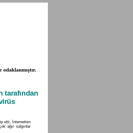
re odaklanmıştır.
n tarafından
virüs
p etti, İnternetten
ok ağır salgınlar