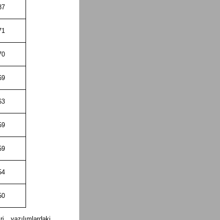
87
71
70
69
63
59
59
54
50
i, yazılımlardaki