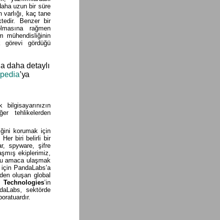
daha uzun bir süre
 varlığı, kaç tane
tedir. Benzer bir
olmasına rağmen
um mühendisliğinin
k görevi gördüğü
da daha detaylı
opedia
’ya
 bilgisayarınızın
ğer tehlikelerden
ğini korumak için
r biri belirli bir
ar, spyware, şifre
şmış ekiplerimiz,
 Bu amaca ulaşmak
iz için PandaLabs’a
rden oluşan global
 Technologies
’in
ndaLabs, sektörde
boratuardır.