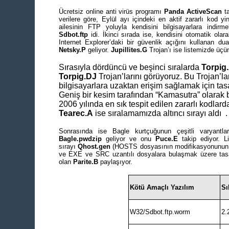
Ücretsiz online anti virüs programı
Panda ActiveScan
ta
verilere göre, Eylül ayı içindeki en aktif zararlı kod y
ailesinin FTP yoluyla kendisini bilgisayarlara indirme
Sdbot.ftp
idi. İkinci sırada ise, kendisini otomatik olara
Internet Explorer’daki bir güvenlik açığını kullanan d
Netsky.P
geliyor.
Jupillites.G
Trojan’ı ise listemizde üç
Sırasıyla dördüncü ve beşinci sıralarda
Torpig
Torpig.DJ
Trojan’larını görüyoruz. Bu Trojan’lar
bilgisayarlara uzaktan erişim sağlamak için tasa
Geniş bir kesim tarafından “Kamasutra” olarak b
2006 yılında en sık tespit edilen zararlı kodlard
Tearec.A
ise sıralamamızda altıncı sırayı aldı .
Sonrasında ise Bagle kurtçuğunun çeşitli varyantlar
Bagle.pwdzip
geliyor ve onu
Puce.E
takip ediyor. L
sırayı
Qhost.gen
(HOSTS dosyasının modifikasyonunun so
ve EXE ve SRC uzantılı dosyalara bulaşmak üzere tasa
olan
Parite.B
paylaşıyor.
Kötü Amaçlı Yazılım
Sı
W32/Sdbot.ftp.worm
2.