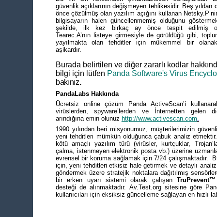
güvenlik açıklarının değişmeyen tehlikesidir. Beş yıldan 
önce çözülmüş olan yazılım açığını kullanan Netsky.P’nin
bilgisayarın halen güncellenmemiş olduğunu göstermek
şekilde, ilk kez birkaç ay önce tespit edilmiş 
Tearec.A’nın listeye girmesiyle de görüldüğü gibi, topl
yayılmakta olan tehditler için mükemmel bir olana
aşikardır.
Burada belirtilen ve diğer zararlı kodlar hakkın
bilgi için lütfen
Panda Software's Virus Encycl
bakınız
.
PandaLabs Hakkında
Ücretsiz online çözüm Panda ActiveScan’i kullanarak
virüslerden, spyware’lerden ve İnternetten gelen di
arındığına emin olunuz
http://www.activescan.com
.
1990 yılından beri misyonumuz, müşterilerimizin güvenli
yeni tehditleri mümkün olduğunca çabuk analiz etmektir. He
kötü amaçlı yazılım türü (virüsler, kurtçuklar, Trojan’l
çalma, istenmeyen elektronik posta vb.) üzerine uzmanla
evrensel bir koruma sağlamak için 7/24 çalışmaktadır.
için, yeni tehditleri etkisiz hale getirmek ve detaylı anal
göndermek üzere stratejik noktalara dağıtılmış sensörle
bir erken uyarı sistemi olarak çalışan
TruPrevent™
desteği de alınmaktadır. Av.Test.org sitesine göre Pa
kullanıcıları için eksiksiz güncelleme sağlayan en hızlı la