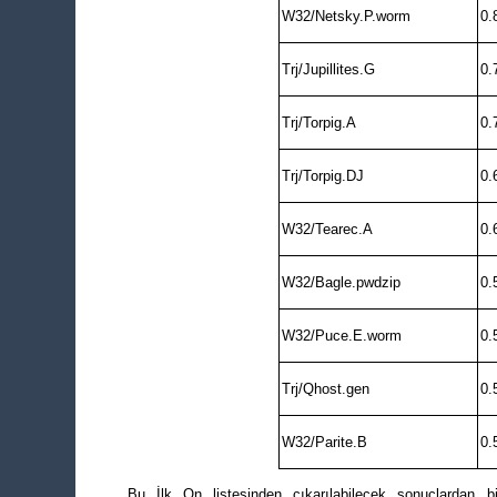
W32/Netsky.P.worm
0.
Trj/Jupillites.G
0.
Trj/Torpig.A
0.
Trj/Torpig.DJ
0.
W32/Tearec.A
0.
W32/Bagle.pwdzip
0.
W32/Puce.E.worm
0.
Trj/Qhost.gen
0.
W32/Parite.B
0.
Bu İlk On listesinden çıkarılabilecek sonuçlardan bir