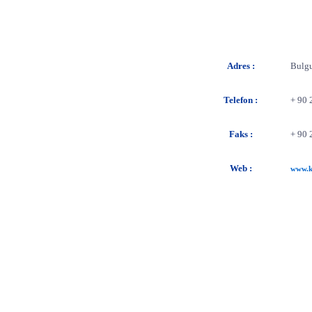
Adres :
Bulgu
Telefon
:
+ 90 
Faks
:
+ 90 
Web
:
www.k