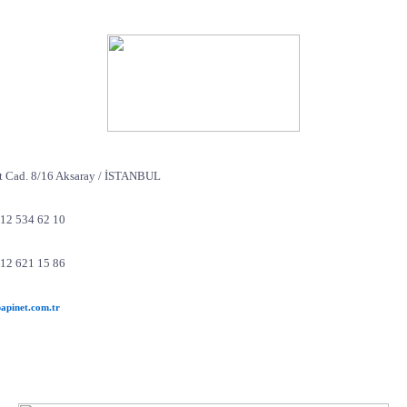
t Cad. 8/16 Aksaray / İSTANBUL
12 534 62 10
12 621 15 86
apinet.com.tr