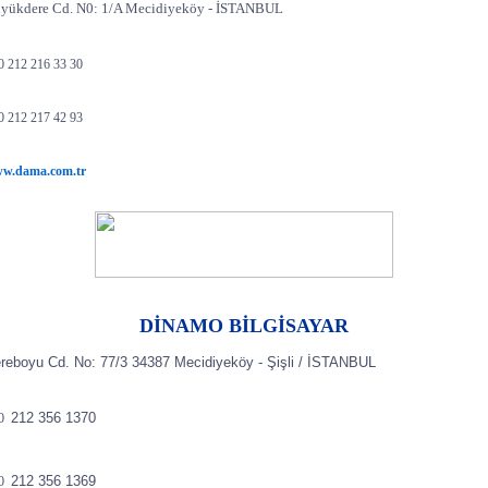
yükdere Cd. N0: 1/A Mecidiyeköy - İSTANBUL
0 212 216 33 30
0 212 217 42 93
w.dama.com.tr
DİNAMO BİLGİSAYAR
reboyu Cd. No: 77/3 34387 Mecidiyeköy - Şişli / İSTANBUL
212 356 1370
0
212 356 1369
0