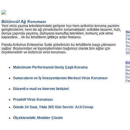
Bütüncül Ağ Koruması
Yeni virüs yazma tekniklerindeki gelişme hızı hem antivirüs koruma yazılımı
geliştiricilerini, hem de ağ yöneticilerini zorlamaktadır: sofistike tasarım, hızlı,
Ko
dünya çapında yayılma, dahiyane kamuflaj teknikleri, korkunç yok etme
De
kapasitesi... Ve bu tehditlerin gittikçe artan frekansı.
Fi
Ex
Panda Antivirus Enterprise Suite şirketinizin bu tehditlerle başa çıkmasını
No
sağlar: Boylarından ve topolojilerinden bağımsız olarak tüm ağlar için
CV
ölçeklenebilir ve bütüncül virüs koruması.
MS
Kı
Do
Maksimum Performanslı Geniş Çaplı Koruma
Re
Bu
Do
Sunucuların ve İş İstasyonlarının Merkezi Virüs Koruması
Pa
Güvenli e-mail ve Internet iletişimi
Proaktif Virüs Koruması
Günde 24 Saat, Yılda 365 Gün Servis: Acil Cevap
Ölçeklenebilir, Modüler Çözüm