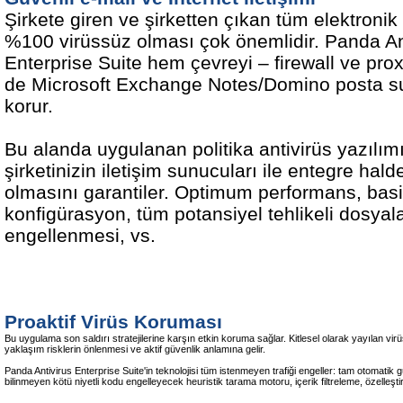
Şirkete giren ve şirketten çıkan tüm elektronik 
%100 virüssüz olması çok önemlidir. Panda An
Enterprise Suite hem çevreyi – firewall ve pro
de Microsoft Exchange Notes/Domino posta su
korur.
Bu alanda uygulanan politika antivirüs yazılım
şirketinizin iletişim sunucuları ile entegre hald
olmasını garantiler. Optimum performans, basi
konfigürasyon, tüm potansiyel tehlikeli dosyal
engellenmesi, vs.
Proaktif
Virüs Koruması
Bu uygulama son saldırı stratejilerine karşın etkin koruma sağlar. Kitlesel olarak yayılan virü
yaklaşım risklerin önlenmesi ve aktif güvenlik anlamına gelir.
Panda Antivirus Enterprise Suite'in teknolojisi tüm istenmeyen trafiği engeller: tam otomatik 
bilinmeyen kötü niyetli kodu engelleyecek heuristik tarama motoru, içerik filtreleme, özelleştirile