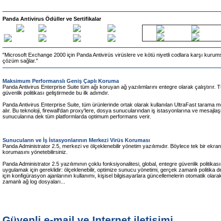
Panda Antivirus Ödüller ve Sertifikalar
"Microsoft Exchange 2000 için Panda Antivirüs virüslere ve kötü niyetli codlara karşı kurumsa
çözüm sağlar."
Maksimum Performanslı Geniş Çaplı Koruma
Panda Antivirus Enterprise Suite tüm ağı koruyan ağ yazılımlarını entegre olarak çalıştırır. 
güvenlik politikası geliştirmede bu ilk adımdır.
Panda Antivirus Enterprise Suite, tüm ürünlerinde ortak olarak kullanılan UltraFast tarama mo
alır. Bu teknoloji, firewall'dan proxy'lere, dosya sunucularından iş istasyonlarına ve mesa
sunucularına dek tüm platformlarda optimum performans verir.
Sunucuların
ve İş İstasyonlarının Merkezi Virüs Koruması
Panda Administrator 2.5, merkezi ve ölçeklenebilir yönetim yazılımıdır. Böylece tek bir ekra
korumasını yönetebilirsiniz.
Panda Administrator 2.5 yazılımının çoklu fonksiyonalitesi, global, entegre güvenlik politikasın
uygulamak için gereklidir: ölçeklenebilir, optimize sunucu yönetimi, gerçek zamanlı politika 
için konfigürasyon ajanlarının kullanımı, kişisel bilgisayarlara güncellemelerin otomatik ola
zamanlı ağ log dosyaları...
Güvenli
e-mail ve Internet iletişimi