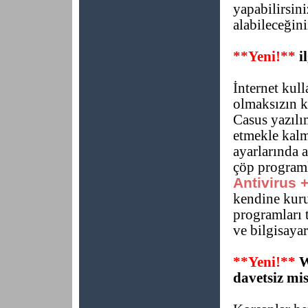
yapabilirsin
alabileceğini
**Yeni!**
i
İnternet kull
olmaksızın k
Casus yazılım
etmekle kalm
ayarlarında 
çöp programl
Antivirus +
kendine kuru
programları 
ve bilgisaya
**Yeni!**
Wi
davetsiz mis