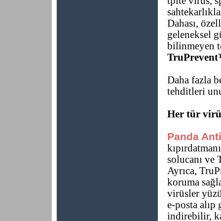
tpite virüs, 
sahtekarlıkla
Dahası, özel
geleneksel g
bilinmeyen t
TruPrevent™
Daha fazla b
tehditleri un
Her tür virü
Panda Anti
kıpırdatmanı
solucanı ve T
Ayrıca, TruP
koruma sağl
virüsler yüz
e-posta alıp
indirebilir, k