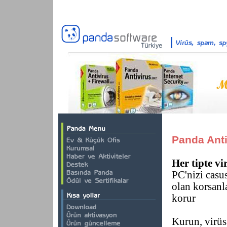
Panda Anti
Her tipte vi
PC'nizi casus
olan korsanla
korur
Kurun, virüs