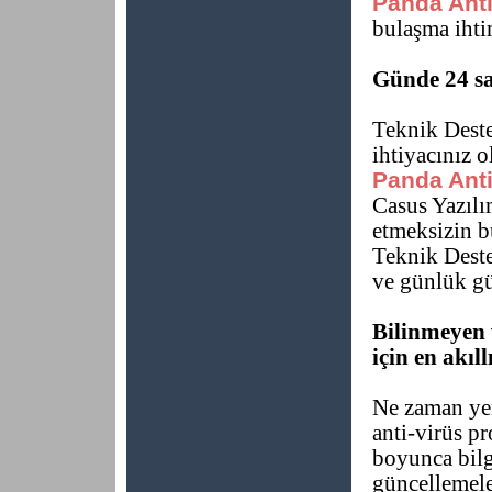
Panda Anti
bulaşma ihti
Günde 24 sa
Teknik Dest
ihtiyacınız o
Panda Anti
Casus Yazılı
etmeksizin bu
Teknik Deste
ve günlük gü
Bilinmeyen 
için en akıll
Ne zaman yen
anti-virüs p
boyunca bilg
güncellemele