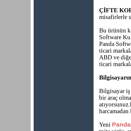
ÇİFTE K
misafirlerle 
Bu ürünün k
Software Kul
Panda Softwa
ticari marka
ABD ve diğer
ticari marka
Bilgisayarın
Bilgisayar iş
bir araç olma
atıyorsunuz.
harcamadan k
Panda 
Yeni