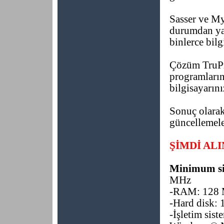
Sasser ve My
durumdan yar
binlerce bilg
Çözüm TruPr
programların 
bilgisayarını
Sonuç olarak
güncellemeler
ŞİMDİ ALIN 
Minimum sis
MHz
-RAM: 128 M
-Hard disk:
-İşletim si