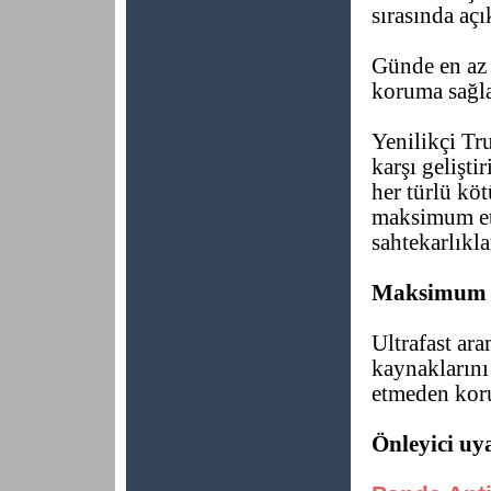
sırasında açı
Günde en az b
koruma sağl
Yenilikçi Tr
karşı gelişti
her türlü kö
maksimum etki
sahtekarlıklar
Maksimum 
Ultrafast ar
kaynaklarını
etmeden kor
Önleyici uy