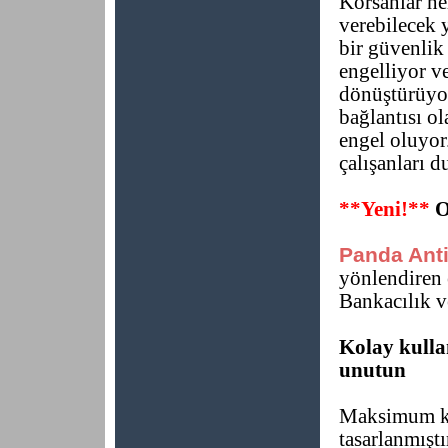
Korsanlar her
verebilecek 
bir güvenlik 
engelliyor ve
dönüştürüyo
bağlantısı ol
engel oluyor
çalışanları 
**Yeni!**
O
Panda Anti
yönlendiren 
Bankacılık ve
Kolay kulla
unutun
Maksimum ku
tasarlanmıştı