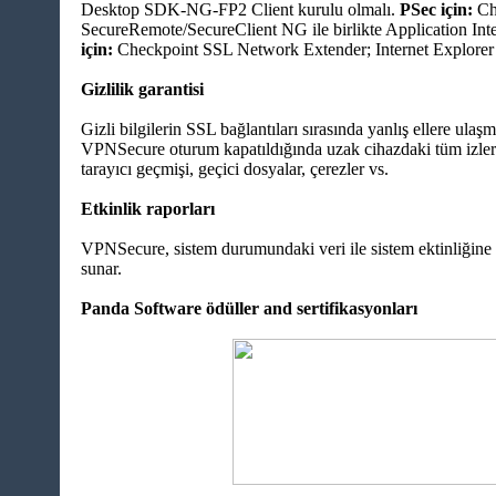
Desktop SDK-NG-FP2 Client kurulu olmalı.
PSec için:
Ch
SecureRemote/SecureClient NG ile birlikte Application Inte
için:
Checkpoint SSL Network Extender; Internet Explorer 
Gizlilik garantisi
Gizli bilgilerin SSL bağlantıları sırasında yanlış ellere ulaş
VPNSecure oturum kapatıldığında uzak cihazdaki tüm izleri 
tarayıcı geçmişi, geçici dosyalar, çerezler vs.
Etkinlik raporları
VPNSecure, sistem durumundaki veri ile sistem ektinliğine d
sunar.
Panda Software ödüller and sertifikasyonları