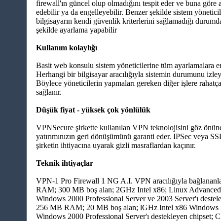
firewall'ın güncel olup olmadığını tespit eder ve buna göre 
edebilir ya da engelleyebilir. Benzer şekilde sistem yöneticil
bilgisayarın kendi güvenlik kriterlerini sağlamadığı durumd
şekilde ayarlama yapabilir
Kullanım kolaylığı
Basit web konsulu sistem yöneticilerine tüm ayarlamalara er
Herhangi bir bilgisayar aracılığıyla sistemin durumunu izley
Böylece yöneticilerin yapmaları gereken diğer işlere rahatç
sağlanır.
Düşük fiyat - yüksek çok yönlülük
VPNSecure şirkette kullanılan VPN teknolojisini göz önün
yatırımınızın geri dönüşümünü garanti eder. IPSec veya SSL 
şirketin ihtiyacına uyarak gizli masraflardan kaçınır.
Teknik ihtiyaçlar
VPN-1 Pro Firewall 1 NG A.I. VPN aracılığıyla bağlananla
RAM; 300 MB boş alan; 2GHz Intel x86; Linux Advanced 
Windows 2000 Professional Server ve 2003 Server'ı destel
256 MB RAM; 20 MB boş alan; lGHz Intel x86 Windows 
Windows 2000 Professional Server'ı destekleyen chipset