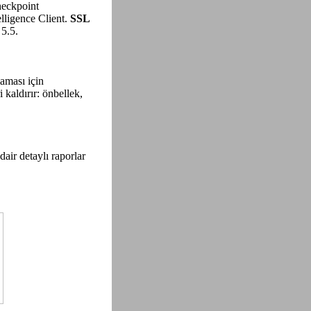
eckpoint
lligence Client.
SSL
5.5.
maması için
kaldırır: önbellek,
air detaylı raporlar