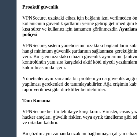
Proaktif güvenlik
VPNSecure, uzaktaki cihaz için bağlantı izni verilmeden ön
kullanıcının güvenlik şartlarını yerine getirip getirmediğini 
kısa sürer ve kullanıcı için tamamen görünmezdir.
Ayarlana
poliçesi
VPNSecure, sistem yöneticisinin uzaktaki bağlantıların ka
hangi minimum güvenlik şartlarının sağlanması gerektiğinin 
verir. Bu işlem uzaktaki cihazın güvenlik ayarlarının (antivir
kontrolünün yanı sıra karşıdaki aktif kötü niyetli yazılımların
kaldırılmasını da içerir.
Yöneticiler aynı zamanda bir problem ya da güvenlik açığ
yapılması gerekenleri de tanımlayabilirler. Ağa erişimin ka
rapor verilmesi gibi direktifler belirtebilirler.
Tam Koruma
VPNSecure her tür tehlikeye karşı korur. Virüsler, casus yazı
hacker araçları, güvelik riskleri veya ayrık tünelleme gibi te
ve ortadan kaldırır.
Bu çözüm aynı zamanda uzaktan bağlanmaya çalışan cihazd