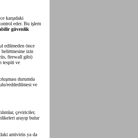
ce karşıdaki
kontrol eder. Bu işlem
bilir güvenlik
bul edilmeden önce
belirtmesine izin
üs, firewall gibi)
 tespiti ve
ı oluşması durumda
bulu/reddedilmesi ve
lımlar, çeviriciler,
hlikeleri arayıp bulur
aki antivirüs ya da