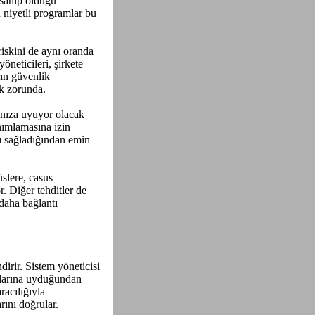
e sahip olduğu
 niyetli programlar bu
riskini de aynı oranda
öneticileri, şirkete
rın güvenlik
ak zorunda.
ınıza uyuyor olacak
nımlamasına izin
rı sağladığından emin
slere, casus
. Diğer tehditler de
daha bağlantı
rir. Sistem yöneticisi
tlarına uyduğundan
racılığıyla
rını doğrular.