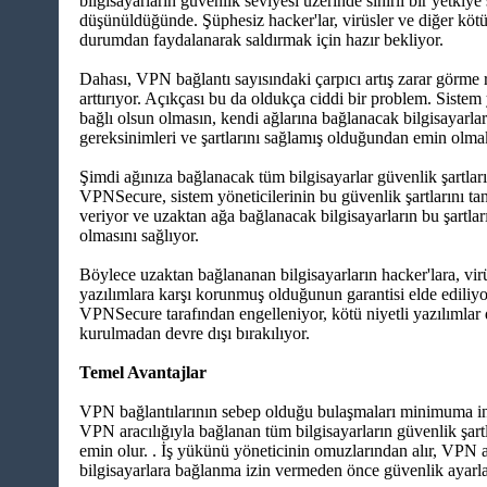
bilgisayarların güvenlik seviyesi üzerinde sınırlı bir yetkiy
düşünüldüğünde. Şüphesiz hacker'lar, virüsler ve diğer kötü
durumdan faydalanarak saldırmak için hazır bekliyor.
Dahası, VPN bağlantı sayısındaki çarpıcı artış zarar görme 
arttırıyor. Açıkçası bu da oldukça ciddi bir problem. Sistem y
bağlı olsun olmasın, kendi ağlarına bağlanacak bilgisayarla
gereksinimleri ve şartlarını sağlamış olduğundan emin olm
Şimdi ağınıza bağlanacak tüm bilgisayarlar güvenlik şartlar
VPNSecure, sistem yöneticilerinin bu güvenlik şartlarını ta
veriyor ve uzaktan ağa bağlanacak bilgisayarların bu şartla
olmasını sağlıyor.
Böylece uzaktan bağlananan bilgisayarların hacker'lara, virü
yazılımlara karşı korunmuş olduğunun garantisi elde ediliyor
VPNSecure tarafından engelleniyor, kötü niyetli yazılımlar 
kurulmadan devre dışı bırakılıyor.
Temel Avantajlar
VPN bağlantılarının sebep olduğu bulaşmaları minimuma indi
VPN aracılığıyla bağlanan tüm bilgisayarların güvenlik şar
emin olur. . İş yükünü yöneticinin omuzlarından alır, VPN a
bilgisayarlara bağlanma izin vermeden önce güvenlik ayarla