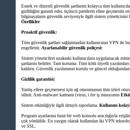
Esnek ve düzenli güvenlik şartlarını kolayca tüm kullanıcıla
gizlliliğini garanti eder, üçüncü partilerin eline geçmesini e
bilgisayaların güvenlik seviyesiyle ilgili sistem yöneticisini b
Özellikler
Proaktif güvenlik:
Tüm güvenlik şartları sağlanmadan kullanıcının VPN ile ba
engellenir.
Ayarlanabilir güvenlik poliçesi:
Sistem yöneticileri uzaktaki kullanıcılara uygulanacak mi
şartlarını belirler. Tam koruma: Tüm kötü niyetli yazılımları
kaldırır. Güvenlik yazılımının kurulu ve güncel olduğundan
Gizlilik garantisi:
Yanlış ellere geçmemesi için ağ oturumunun tüm izleri otur
silinir. Anti-malware katmanı (virus, i for iş istasyonus
Etki
Sistem etkinliğiyle ilgili detaylı raporlama.
Kullanım kolayl
Program ayarlarına basit bir web konsolu aracılığıyla erişil
çok yönlülük: En yaygın olarak kullanılan iki VPN teknoloji
ve SSL.