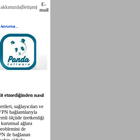
E-
akkımızda
|
İletişim
|
mail
it etmediğinden nasıl
erileri, sağlayıcıları ve
VPN bağlantılarıyla
emli ölçüde üretkenliği
t kurumsal ağlara
problemini de
VPN ile bağlanan