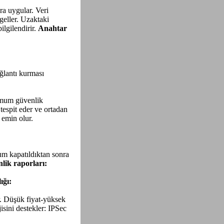
ra uygular. Veri
ngeller. Uzaktaki
ilgilendirir.
Anahtar
ğlantı kurması
nimum güvenlik
 tespit eder ve ortadan
 emin olur.
um kapatıldıktan sonra
nlik raporları:
ığı:
ir. Düşük fiyat-yüksek
sini destekler: IPSec