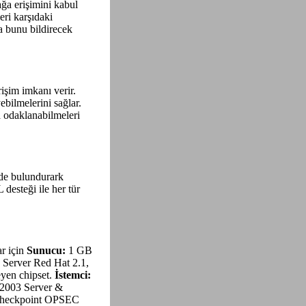
ağa erişimini kabul
eri karşıdaki
a bunu bildirecek
işim imkanı verir.
ebilmelerini sağlar.
a odaklanabilmeleri
de bulundurark
desteği ile her tür
r için
Sunucu:
1 GB
Server Red Hat 2.1,
eyen chipset.
İstemci:
2003 Server &
; Checkpoint OPSEC