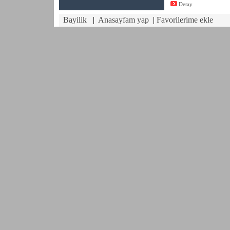
Detay
Bayilik
|
Anasayfam yap
|
Favorilerime ekle