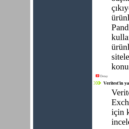
çıkıy
ürünl
Pand
kulla
ürünl
sitel
konu
Detay
Veritest'in ya
Verit
Exch
için 
incel