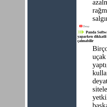
azal
rağm
salgı
Detay
Panda Softwa
yaparken dikkatli 
çalınabilir
Birç
uçak 
yaptı
kulla
deyat
sitel
yetki
başka