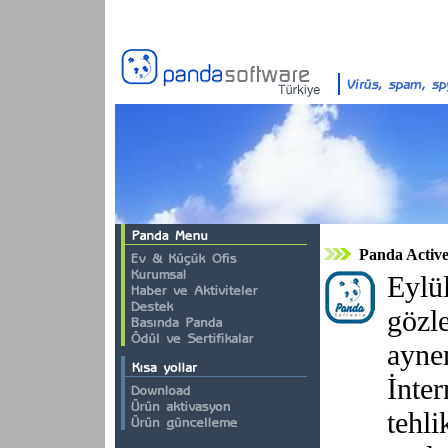
Panda Active
Eylül
gözl
aynen
İnter
tehli