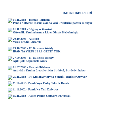
BASIN HABERLERİ
h
01.11.2003 - Telepati-Telekom
Panda Software, Kasım ayında yeni ürünlerini pazara sunuyor
01.11.2003 - Bilgisayar Gazetesi
Güvenlik Yazılımlarında Lider Olmak Hedefindeyiz
20.10.2003 - Aksiyon
Virüs Tehdidi Artacak
13.10.2003 - IT Business Weekly
IRAK`TA VİRÜSLERE GEÇİT YOK
27.09.2003 - IT Business Weekly
Açık Çok Kapatmak Gerek
01.07.2003 - Telepati-Telekom
Antivirüs Yazılım üreticileri için bir kötü, bir de iyi haber
25.11.2002 - Ev Kullanycylaryna Yönelik Tehtidler Artyyor
11.11.2002 - Panda'nyn Farky Teknik Destek
11.11.2002 - Panda’ya Yeni Da?ytycy
05.11.2002 - Akora Panda Software Da?ytacak